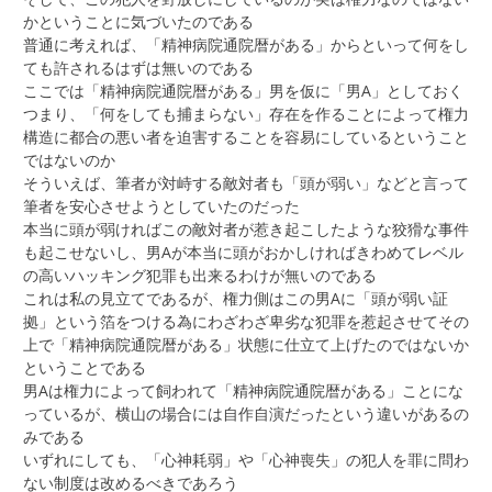
かということに気づいたのである
普通に考えれば、「精神病院通院暦がある」からといって何をし
ても許されるはずは無いのである
ここでは「精神病院通院暦がある」男を仮に「男A」としておく
つまり、「何をしても捕まらない」存在を作ることによって権力
構造に都合の悪い者を迫害することを容易にしているということ
ではないのか
そういえば、筆者が対峙する敵対者も「頭が弱い」などと言って
筆者を安心させようとしていたのだった
本当に頭が弱ければこの敵対者が惹き起こしたような狡猾な事件
も起こせないし、男Aが本当に頭がおかしければきわめてレベル
の高いハッキング犯罪も出来るわけが無いのである
これは私の見立てであるが、権力側はこの男Aに「頭が弱い証
拠」という箔をつける為にわざわざ卑劣な犯罪を惹起させてその
上で「精神病院通院暦がある」状態に仕立て上げたのではないか
ということである
男Aは権力によって飼われて「精神病院通院暦がある」ことにな
っているが、横山の場合には自作自演だったという違いがあるの
みである
いずれにしても、「心神耗弱」や「心神喪失」の犯人を罪に問わ
ない制度は改めるべきであろう