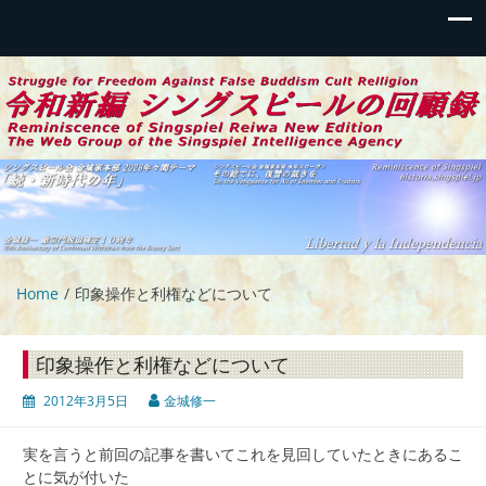
令和新編 シングスピールの回顧録
伝統偽装カルトからの蘇生と闘争の記録
Home
印象操作と利権などについて
印象操作と利権などについて
2012年3月5日
金城修一
実を言うと前回の記事を書いてこれを見回していたときにあるこ
とに気が付いた