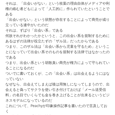
それは、「出会いがない」という枝葉の理由自体がメディアや利
権の絡む者どもによって「人工的に」作られていたということで
ある
「出会いがない」という状態が存在することによって商売が成り
立っている連中がいたのだ
それは、ずばり「出会い系」である
何故それがわかったかというと、この出会い系を規制するために
あるはずの法律が役立たずの「ザル法」だったからである
つまり、このザル法は「出会い系から児童を守るため」というこ
とになっていて出会い系そのものを規制する法律ではなかったの
である
つまり、出会い系という胡散臭い商売が権力によって守られてい
ることになるのだ
ついでに書いておくが、この「出会い系」は出会えるようにはな
っていない
なぜなら、出会えてしまえば後は用無しになってしまうので、出
会えると偽ってサクラを使い引き付けておけば「メール送受信
料」の名目でいくらでも金を巻き上げることが出来るというビジ
ネスモデルになっているのだ
これについて、Peachyが印象操作記事を書いたので言及してお
く