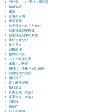
門外漢・SG・千ラシ裏問題
編成会議
粛清
言論の自由
運営局面
自主独立へのたたかい
自主独立闘争関連
自主独立闘争の真実
風化させない
覚え書き
戦後処理
化城の爪跡
バイク戦争犯罪
未来への教訓
機材による振り回し策動
前史時代の真実
綱紀粛正
真・解放聖戦
執行部会
真実追究（総論）
真実追究（各論）
回顧録
敵宗門
日々の雑感