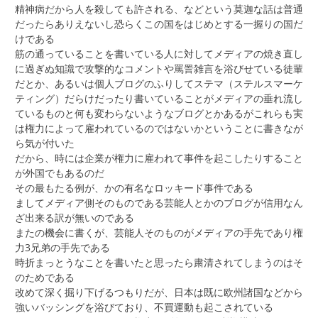
精神病だから人を殺しても許される、などという莫迦な話は普通
だったらありえないし恐らくこの国をはじめとする一握りの国だ
けである
筋の通っていることを書いている人に対してメディアの焼き直し
に過ぎぬ知識で攻撃的なコメントや罵詈雑言を浴びせている徒輩
だとか、あるいは個人ブログのふりしてステマ（ステルスマーケ
ティング）だらけだったり書いていることがメディアの垂れ流し
ているものと何も変わらないようなブログとかあるがこれらも実
は権力によって雇われているのではないかということに書きなが
ら気が付いた
だから、時には企業が権力に雇われて事件を起こしたりすること
が外国でもあるのだ
その最もたる例が、かの有名なロッキード事件である
ましてメディア側そのものである芸能人とかのブログが信用なん
ざ出来る訳が無いのである
またの機会に書くが、芸能人そのものがメディアの手先であり権
力3兄弟の手先である
時折まっとうなことを書いたと思ったら粛清されてしまうのはそ
のためである
改めて深く掘り下げるつもりだが、日本は既に欧州諸国などから
強いバッシングを浴びており、不買運動も起こされている