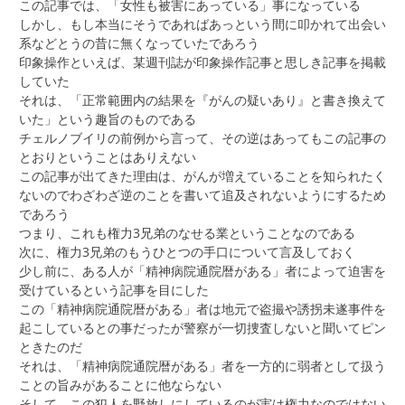
この記事では、「女性も被害にあっている」事になっている
しかし、もし本当にそうであればあっという間に叩かれて出会い
系などとうの昔に無くなっていたであろう
印象操作といえば、某週刊誌が印象操作記事と思しき記事を掲載
していた
それは、「正常範囲内の結果を『がんの疑いあり』と書き換えて
いた」という趣旨のものである
チェルノブイリの前例から言って、その逆はあってもこの記事の
とおりということはありえない
この記事が出てきた理由は、がんが増えていることを知られたく
ないのでわざわざ逆のことを書いて追及されないようにするため
であろう
つまり、これも権力3兄弟のなせる業ということなのである
次に、権力3兄弟のもうひとつの手口について言及しておく
少し前に、ある人が「精神病院通院暦がある」者によって迫害を
受けているという記事を目にした
この「精神病院通院暦がある」者は地元で盗撮や誘拐未遂事件を
起こしているとの事だったが警察が一切捜査しないと聞いてピン
ときたのだ
それは、「精神病院通院暦がある」者を一方的に弱者として扱う
ことの旨みがあることに他ならない
そして、この犯人を野放しにしているのが実は権力なのではない