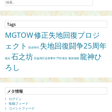
Tags
MGTOW
修正失地回復プロジ
ェクト
失地回復闘争25周年
前史時代
石之坊
龍神ひ
狐女
言論弾圧迫害事件
門外漢女
風俗地獄
ろし
メタ情報
ログイン
投稿フィード
コメントフィード