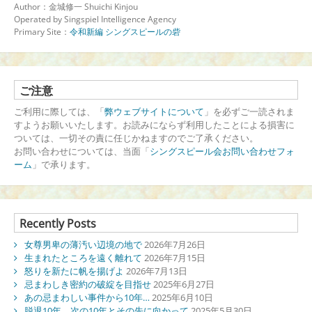
Author：金城修一 Shuichi Kinjou
Operated by Singspiel Intelligence Agency
Primary Site：
令和新編 シングスピールの砦
ご注意
ご利用に際しては、「
弊ウェブサイトについて
」を必ずご一読されま
すようお願いいたします。お読みにならず利用したことによる損害に
ついては、一切その責に任じかねますのでご了承ください。
お問い合わせについては、当面「
シングスピール会お問い合わせフォ
ーム
」で承ります。
Recently Posts
女尊男卑の薄汚い辺境の地で
2026年7月26日
生まれたところを遠く離れて
2026年7月15日
怒りを新たに帆を揚げよ
2026年7月13日
忌まわしき密約の破綻を目指せ
2025年6月27日
あの忌まわしい事件から10年…
2025年6月10日
脱退10年、次の10年とその先に向かって
2025年5月30日