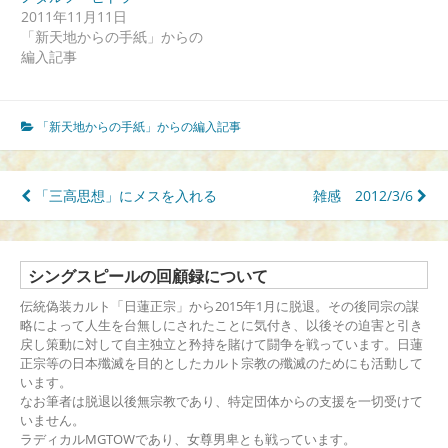
2011年11月11日
「新天地からの手紙」からの
編入記事
「新天地からの手紙」からの編入記事
投
「三高思想」にメスを入れる
雑感 2012/3/6
稿
ナ
ビ
ゲ
シングスピールの回顧録について
ー
伝統偽装カルト「日蓮正宗」から2015年1月に脱退。その後同宗の謀
シ
略によって人生を台無しにされたことに気付き、以後その迫害と引き
ョ
戻し策動に対して自主独立と矜持を賭けて闘争を戦っています。日蓮
ン
正宗等の日本殲滅を目的としたカルト宗教の殲滅のためにも活動して
います。
なお筆者は脱退以後無宗教であり、特定団体からの支援を一切受けて
いません。
ラディカルMGTOWであり、女尊男卑とも戦っています。