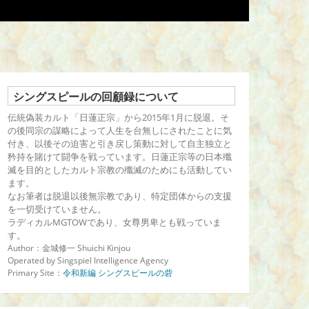
シングスピールの回顧録について
伝統偽装カルト「日蓮正宗」から2015年1月に脱退。そ
の後同宗の謀略によって人生を台無しにされたことに気
付き、以後その迫害と引き戻し策動に対して自主独立と
矜持を賭けて闘争を戦っています。日蓮正宗等の日本殲
滅を目的としたカルト宗教の殲滅のためにも活動してい
ます。
なお筆者は脱退以後無宗教であり、特定団体からの支援
を一切受けていません。
ラディカルMGTOWであり、女尊男卑とも戦っていま
す。
Author：金城修一 Shuichi Kinjou
Operated by Singspiel Intelligence Agency
Primary Site：
令和新編 シングスピールの砦