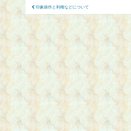
投
印象操作と利権などについて
稿
ナ
ビ
ゲ
ー
シ
ョ
ン