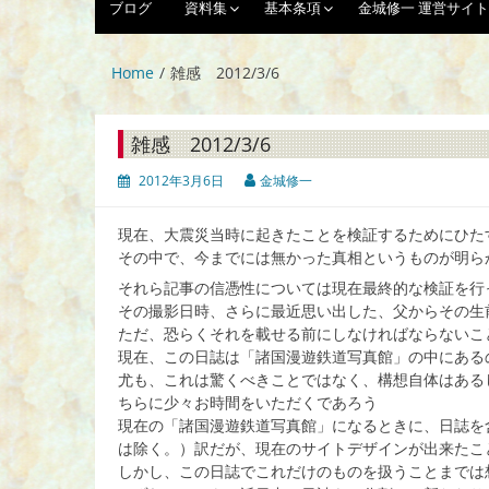
ブログ
資料集
基本条項
金城修一 運営サイト
Home
雑感 2012/3/6
雑感 2012/3/6
2012年3月6日
金城修一
現在、大震災当時に起きたことを検証するためにひた
その中で、今までには無かった真相というものが明ら
それら記事の信憑性については現在最終的な検証を行
その撮影日時、さらに最近思い出した、父からその生
ただ、恐らくそれを載せる前にしなければならないこ
現在、この日誌は「諸国漫遊鉄道写真館」の中にある
尤も、これは驚くべきことではなく、構想自体はある
ちらに少々お時間をいただくであろう
現在の「諸国漫遊鉄道写真館」になるときに、日誌を
は除く。）訳だが、現在のサイトデザインが出来たこ
しかし、この日誌でこれだけのものを扱うことまでは