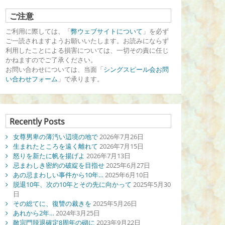
ご注意
ご利用に際しては、「
弊ウェブサイトについて
」を必ず
ご一読されますようお願いいたします。お読みにならず
利用したことによる損害については、一切その責に任じ
かねますのでご了承ください。
お問い合わせについては、当面「
シングスピール会お問
い合わせフォーム
」で承ります。
Recently Posts
女尊男卑の薄汚い辺境の地で
2026年7月26日
生まれたところを遠く離れて
2026年7月15日
怒りを新たに帆を揚げよ
2026年7月13日
忌まわしき密約の破綻を目指せ
2025年6月27日
あの忌まわしい事件から10年…
2025年6月10日
脱退10年、次の10年とその先に向かって
2025年5月30
日
その総てに、復讐の裁きを
2025年5月26日
あれから2年…
2024年3月25日
敵宗門脱退確定8周年の砌に
2023年9月22日