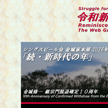
コ
ン
テ
ン
ツ
へ
ス
キ
令和新編 シングスピールの
伝統偽装カルトからの蘇生と闘争の記録
ッ
プ