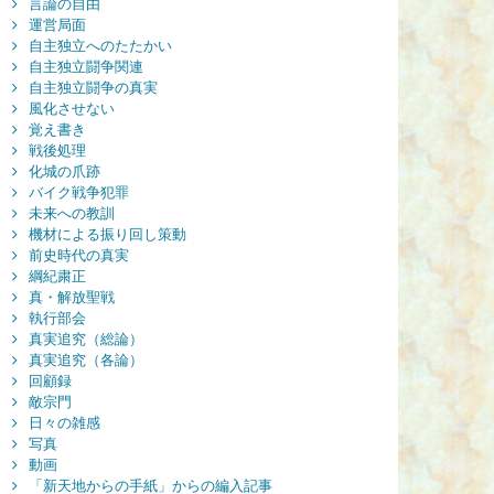
言論の自由
運営局面
自主独立へのたたかい
自主独立闘争関連
自主独立闘争の真実
風化させない
覚え書き
戦後処理
化城の爪跡
バイク戦争犯罪
未来への教訓
機材による振り回し策動
前史時代の真実
綱紀粛正
真・解放聖戦
執行部会
真実追究（総論）
真実追究（各論）
回顧録
敵宗門
日々の雑感
写真
動画
「新天地からの手紙」からの編入記事