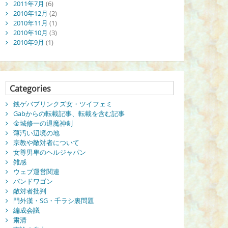
2011年7月
(6)
2010年12月
(2)
2010年11月
(1)
2010年10月
(3)
2010年9月
(1)
Categories
銭ゲバプリンクズ女・ツイフェミ
Gabからの転載記事、転載を含む記事
金城修一の退魔神剣
薄汚い辺境の地
宗教や敵対者について
女尊男卑のヘルジャパン
雑感
ウェブ運営関連
バンドワゴン
敵対者批判
門外漢・SG・千ラシ裏問題
編成会議
粛清