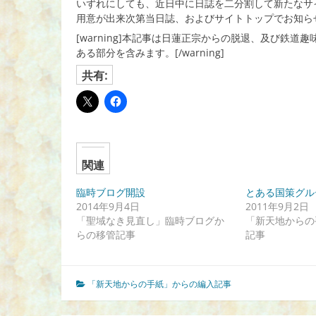
いずれにしても、近日中に日誌を二分割して新たなサ
用意が出来次第当日誌、およびサイトトップでお知ら
[warning]本記事は日蓮正宗からの脱退、及び鉄
ある部分を含みます。[/warning]
共有:
関連
臨時ブログ開設
とある国策グル
2014年9月4日
2011年9月2日
「聖域なき見直し」臨時ブログか
「新天地からの
らの移管記事
記事
「新天地からの手紙」からの編入記事