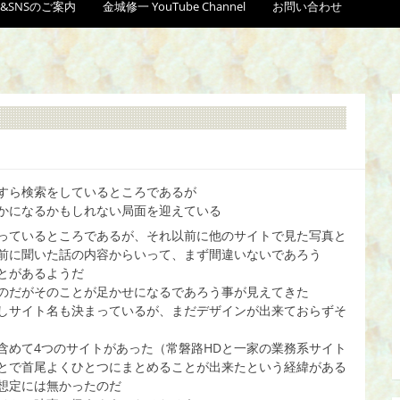
&SNSのご案内
金城修一 YouTube Channel
お問い合わせ
すら検索をしているところであるが
かになるかもしれない局面を迎えている
っているところであるが、それ以前に他のサイトで見た写真と
前に聞いた話の内容からいって、まず間違いないであろう
とがあるようだ
のだがそのことが足かせになるであろう事が見えてきた
しサイト名も決まっているが、まだデザインが出来ておらずそ
含めて4つのサイトがあった（常磐路HDと一家の業務系サイト
とで首尾よくひとつにまとめることが出来たという経緯がある
想定には無かったのだ