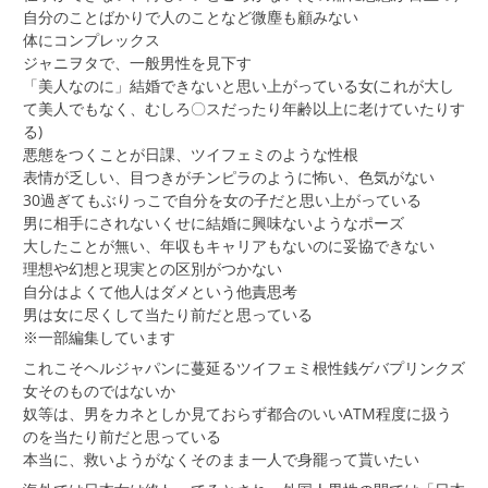
自分のことばかりで人のことなど微塵も顧みない
体にコンプレックス
ジャニヲタで、一般男性を見下す
「美人なのに」結婚できないと思い上がっている女(これが大し
て美人でもなく、むしろ〇スだったり年齢以上に老けていたりす
る)
悪態をつくことが日課、ツイフェミのような性根
表情が乏しい、目つきがチンピラのように怖い、色気がない
30過ぎてもぶりっこで自分を女の子だと思い上がっている
男に相手にされないくせに結婚に興味ないようなポーズ
大したことが無い、年収もキャリアもないのに妥協できない
理想や幻想と現実との区別がつかない
自分はよくて他人はダメという他責思考
男は女に尽くして当たり前だと思っている
※一部編集しています
これこそヘルジャパンに蔓延るツイフェミ根性銭ゲバプリンクズ
女そのものではないか
奴等は、男をカネとしか見ておらず都合のいいATM程度に扱う
のを当たり前だと思っている
本当に、救いようがなくそのまま一人で身罷って貰いたい