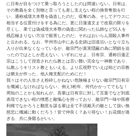
に日有が目をつけて乗っ取ろうとしたのは間違いない。日有は、
その教義を全く別物と言っても差し支えない程の換骨奪胎を行
い、通称戒壇大本尊を偽造したのだ。収奪の為、そしてデウスに
相当する位置付けをする為にだ。更に日蓮遺文まで改竄の限りを
尽くし、果ては偽戒壇大本尊の偽造に関わった仏師など55人を
残忍極まりない方法で殺害したのだ。それはおいらん淵殺人事件
と云われる。なお、甲州市山中にある史跡は旧道沿いとなり立ち
入りが出来なくなっているが、敵宗門が真実隠蔽の為に閉鎖を迫
ったのではとしか思えない。いずれにせよ、日有宗、通称日蓮正
宗はこうして捏造された仏教とは言い難い完全な一神教であり、
仏教ふうキリスト教ともいえる。より広視野でいえば殆どの宗教
は猶太が作った、他人種支配のためにだ！
我々はその人生さえ粉砕しかねない危険極まりない敵宗門日有宗
を殲滅しなければならない、例え3桁年、何代かかってでもな！
周知のことかも知れんが、吾輩は日有宗に対して言葉でなど到底
表現できない程の憎悪と敵愾心を持っており、敵宗門一味や医療
利権でなかろうと翻意を謀る輩は全て不倶戴天の敵として扱い無
慈悲に殲滅に動くだろう！皆で仲良く？あり得ない！お花畑が過
ぎる、共に身罷るがいい。