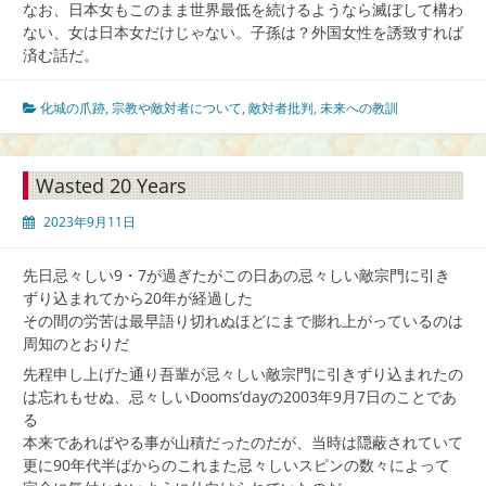
なお、日本女もこのまま世界最低を続けるようなら滅ぼして構わ
ない、女は日本女だけじゃない。子孫は？外国女性を誘致すれば
済む話だ。
化城の爪跡
,
宗教や敵対者について
,
敵対者批判
,
未来への教訓
Wasted 20 Years
2023年9月11日
先日忌々しい9・7が過ぎたがこの日あの忌々しい敵宗門に引き
ずり込まれてから20年が経過した
その間の労苦は最早語り切れぬほどにまで膨れ上がっているのは
周知のとおりだ
先程申し上げた通り吾輩が忌々しい敵宗門に引きずり込まれたの
は忘れもせぬ、忌々しいDooms’dayの2003年9月7日のことであ
る
本来であればやる事が山積だったのだが、当時は隠蔽されていて
更に90年代半ばからのこれまた忌々しいスピンの数々によって