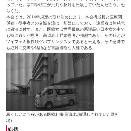
っていた。宗門や坊主が批判や反対を圧殺していたんだろう。恐
らくな。
本会では、2014年規定の取り決めにより、本会構成員と医療関
係者・従事者との交際交流は一切禁止しており、違反者は無慈悲
に粛清に付す。また、医療女は世界最低の悪評高い日本女の中で
も特に銭ゲバ思考、高望み上昇婚思考が強烈であり、その殆どが
ツイフェミ根性銭ゲバプリンクズ女であると云える。その意味で
も絶対に交際や結婚など言語道断な人種である。
忌々しいにも程がある医療利権(写真:以前通わされていた透析
場）
総括