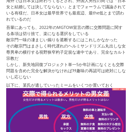
海外では日本女は終わってるとされ、外国人男性の間では「日本
女と結婚しては決してならない」とまでフォーラムで議論されて
いる有様だ、日本女は最早世界でも最底辺、最the低とまで謂わ
れているのだ
吾輩にあっても、2022年のMGTOW宣言の際に交際問題に関す
る条項は切り捨て、楽になる選択をしている
敵宗門一味の凄まじい煽りを遮断するにはこれしかなかった
その敵宗門はまさしく時代遅れのヘルミサンドリズム丸出しな女
尊男卑の横行する視野狭窄杓子定規な連中であり、完全なカルト
宗教だ
しかし、新失地回復プロジェクト単一5か年計画になくとも交際
問題を含めた完全な解決がなければｦﾀ趣味の再認可は絶対にしな
いし応じない
以下に、某氏が遺していったミームをいくつか置いておく