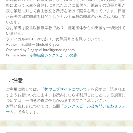
略によって人生を台無しにされたことに気付き、以後その迫害と引き
戻し策動に対して自主独立と矜持を賭けて闘争を戦っています。日蓮
正宗等の日本殲滅を目的としたカルト宗教の殲滅のためにも活動して
います。
なお筆者は脱退以後無宗教であり、特定団体からの支援を一切受けて
いません。
ラディカルMGTOWであり、女尊男卑とも戦っています。
Author：金城修一 Shuichi Kinjou
Operated by Singspiel Intelligence Agency
Primary Site：
令和新編 シングスピールの砦
ご注意
ご利用に際しては、「
弊ウェブサイトについて
」を必ずご一読されま
すようお願いいたします。お読みにならず利用したことによる損害に
ついては、一切その責に任じかねますのでご了承ください。
お問い合わせについては、当面「
シングスピール会お問い合わせフォ
ーム
」で承ります。