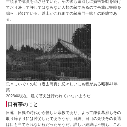
年頃まで講員を凸させていた。その後も遠回しに妨害策動を続け
ており決して許してはならない人類の敵であるので吾輩は警鐘を
鳴らし続けている。以上がこれまでの敵宗門一味との経緯であ
る。
忌々しいでくの坊（過去写真）忌々しいにも程がある昭和41年
築
2023年現在、建て替えは行われていないようだ
日有宗のこと
日蓮、日興の時代から怪しい宗教であり、よって鎌倉幕府もその
取り締まりには苦労したであろうが、日興、日目の死後その衰退
は目も当てられない程だったそうだ。詳しい経緯は不明も、これ