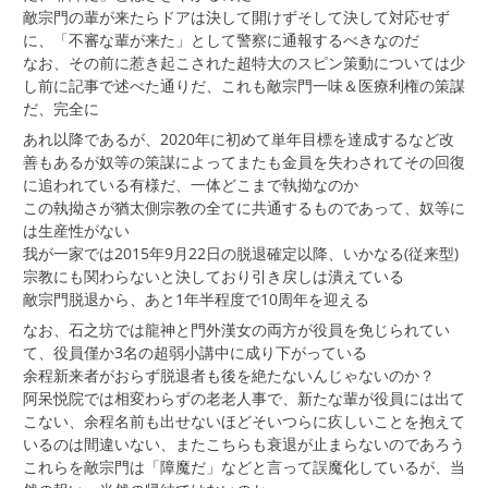
敵宗門の輩が来たらドアは決して開けずそして決して対応せず
に、「不審な輩が来た」として警察に通報するべきなのだ
なお、その前に惹き起こされた超特大のスピン策動については少
し前に記事で述べた通りだ、これも敵宗門一味＆医療利権の策謀
だ、完全に
あれ以降であるが、2020年に初めて単年目標を達成するなど改
善もあるが奴等の策謀によってまたも金員を失わされてその回復
に追われている有様だ、一体どこまで執拗なのか
この執拗さが猶太側宗教の全てに共通するものであって、奴等に
は生産性がない
我が一家では2015年9月22日の脱退確定以降、いかなる(従来型)
宗教にも関わらないと決しており引き戻しは潰えている
敵宗門脱退から、あと1年半程度で10周年を迎える
なお、石之坊では龍神と門外漢女の両方が役員を免じられてい
て、役員僅か3名の超弱小講中に成り下がっている
余程新来者がおらず脱退者も後を絶たないんじゃないのか？
阿呆悦院では相変わらずの老老人事で、新たな輩が役員には出て
こない、余程名前も出せないほどそいつらに疚しいことを抱えて
いるのは間違いない、またこちらも衰退が止まらないのであろう
これらを敵宗門は「障魔だ」などと言って誤魔化しているが、当