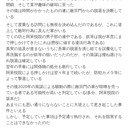
閉鎖、そして某ｦﾀ趣味の破却に至った
その後は時間がかかったものの遂に敵宗門からの脱退を決断して
いる
そして度重なる訪問にも無視を決め込んだのであるが、これに逆
上して敵対行為に及んだ輩がいる
でくの坊と阿呆悦院の男子部の連中である、奴等は我が本営にま
で押しかけてきた(これは懲役に値する違法行為である)
真実の追及が進まないうちに吾輩の脱退を潰し総てを誤魔化して
再洗脳するのが奴等の狙いだったのだが、その策謀は撥ね退けら
れ脱退は確定している
翌年の早春には関係物の処分も敢行している
阿呆悦院による押しかけは翌々年まで続いたが、防犯カメラ等に
よって撃退している
その後2020年の策謀による騒動の際に敵宗門の輩が喧嘩を売っ
ている者である可能性が高いと判定している(多分、阿呆悦院の
坂本だ)
あまりにも思い通りにならないことに大逆上して惹き起こした事
件といえる
しかし、予定していた事項は予定通り執行され、それを阻害する
ことはできなかったのだ