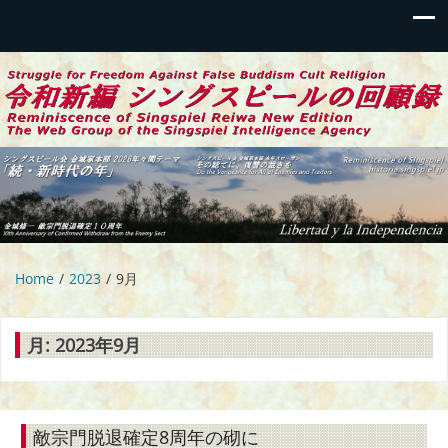
令和新編 シングスピールの回顧録
伝統偽装カルトからの蘇生と闘争の記録
Home
2023
9月
月:
2023年9月
敵宗門脱退確定8周年の砌に