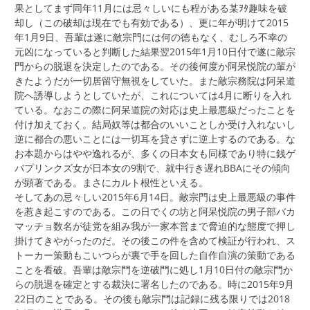
果としてまず同年11月には忌々しいにも程がある某ｦﾀ趣味を破
却し（この破却は現在でも有効である）、更に年が明けて2015
年1月9日、吾輩は遂に敵宗門には何の徳もなく、むしろ不幸の
元凶になっていると判断した結果翌2015年1月10日付で遂に敵宗
門からの脱退を決定したのである。その後何度か阿呆悦院の輩が
きたようだが一切居留守無視をしていた。また敵宗務院は阿呆道
院へ誘導しようとしていたが、これについては4月に断りを入れ
ている。なおこの際に阿呆道院の対応は史上最悪級だったことを
付け加えておく。結局奴等は都合のいいことしか受け入れないし
逆に都合の悪いことには一切耳を貸さずに逆上するのである。な
お本題からはやや逸れるが、多くの日本女も同様であり特に銭ゲ
バプリンクズ女が日本女の9割で、就中行き遅れBBAにその傾向
が顕著である。まさにカルト根性といえる。
そしてあの忌々しい2015年6月14日。敵宗門は史上最悪級の事件
を惹き起こすのである。この日でくの坊と阿呆悦院の男子部バカ
マッチョ数名が徒党を組み我が一家本営まで脅迫的な態度で押し
掛けてきやがったのだ。その後この件を含めて検証が行われ、ス
トーカー策動もこいつらが裏で手を回した自作自演の策動である
ことを看破。吾輩は敵宗門を逆破門に処し1月10日付の敵宗門か
らの脱退を確定とする裁決に署名したのである。時に2015年9月
22日のことである。その後も敵宗門は記録に残る限りでは2018