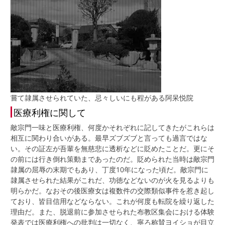
嘗て隷属させられていた、忌々しいにも程がある阿呆悦院
医療利権に関して
敵宗門一味と医療利権、何度かそれぞれに記してきたがこれらは
相互に関わり合いがある。最早ズブズブと言っても過言ではな
い。その証左が吾輩を無慈悲に透析などに貶めたことだ。更にそ
の前には行き倒れ策動まであったのだ。貶められた当時は敵宗門
隷属の屈辱の末期でもあり、丁度10年になった頃だ。敵宗門に
隷属させられた結果がこれだ、功徳などないのが火を見るよりも
明らかだ。なおその後医療女は複数件の交際類似事件を惹き起し
ており、皆目信用などならない。これが何度も転院を繰り返した
理由だ。また、脱退前に参加させられた布教区集会における体験
発表では医療利権への批判は一切なく、寧ろ称賛ヨイショが目立