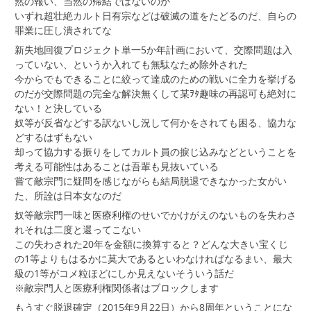
然の報い、当然の帰結ではないのか
いずれ超壮絶カルト日有宗などは破滅の道をたどるのだ、自らの
罪業に圧し潰されてな
新失地回復プロジェクト単一5か年計画において、交際問題は入
っていない、というか入れても無駄なため除外された
今からでもできることに絞って達成のための戦いに全力を挙げる
のだが交際問題の完全な解決無くして某ｦﾀ趣味の再認可も絶対に
ない！と決している
奴等が反省などする訳ないし況して何かをされても困る、協力な
どするはずもない
却って協力する振りをしてカルト員の捩じ込みなどということを
考える可能性はあることは吾輩も見抜いている
嘗て敵宗門に疑問を感じながらも結局脱退できなかった女がい
た、所詮は日本女なのだ
奴等敵宗門一味と医療利権のせいでかけがえのないものを失わさ
れそれは二度と還ってこない
この失わされた20年を金額に換算すると？どんな大きい宝くじ
の1等よりもはるかに莫大であるといわなければなるまい、最大
級の1等がコメ粒ほどにしか見えないそういう話だ
※敵宗門人と医療利権関係者はブロックします
もうすぐ脱退確定（2015年9月22日）から8周年ということにな