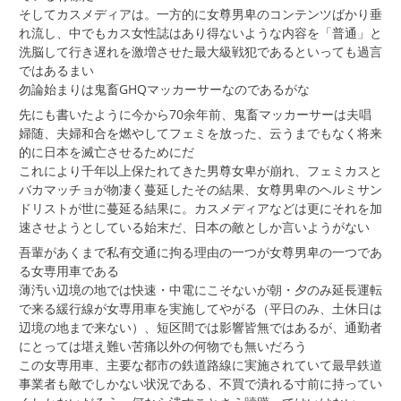
そしてカスメディアは。一方的に女尊男卑のコンテンツばかり垂
れ流し、中でもカス女性誌はあり得ないような内容を「普通」と
洗脳して行き遅れを激増させた最大級戦犯であるといっても過言
ではあるまい
勿論始まりは鬼畜GHQマッカーサーなのであるがな
先にも書いたように今から70余年前、鬼畜マッカーサーは夫唱
婦随、夫婦和合を燃やしてフェミを放った、云うまでもなく将来
的に日本を滅亡させるためにだ
これにより千年以上保たれてきた男尊女卑が崩れ、フェミカスと
バカマッチョが物凄く蔓延したその結果、女尊男卑のヘルミサン
ドリストが世に蔓延る結果に。カスメディアなどは更にそれを加
速させようとしている始末だ、日本の敵としか言いようがない
吾輩があくまで私有交通に拘る理由の一つが女尊男卑の一つであ
る女専用車である
薄汚い辺境の地では快速・中電にこそないが朝・夕のみ延長運転
で来る緩行線が女専用車を実施してやがる（平日のみ、土休日は
辺境の地まで来ない）、短区間では影響皆無ではあるが、通勤者
にとっては堪え難い苦痛以外の何物でも無いだろう
この女専用車、主要な都市の鉄道路線に実施されていて最早鉄道
事業者も敵でしかない状況である、不買で潰れる寸前に持ってい