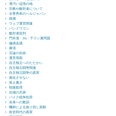
薄汚い辺境の地
宗教や敵対者について
女尊男卑のヘルジャパン
雑感
ウェブ運営関連
バンドワゴン
敵対者批判
門外漢・SG・千ラシ裏問題
編成会議
粛清
言論の自由
運営局面
自主独立へのたたかい
自主独立闘争関連
自主独立闘争の真実
風化させない
覚え書き
戦後処理
化城の爪跡
バイク戦争犯罪
未来への教訓
機材による振り回し策動
前史時代の真実