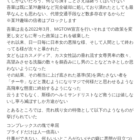
くしかないだろう、何なら潰すことさえ躊躇ってはいけない
吾輩は既に某ｦﾀ趣味など完全破却に処しており潰れたとしても最
早なんとも思わない、代替交通手段など数多存在するからだ
※某ｦﾀ趣味の信者はブロックします
吾輩は去る2022年3月、MGTOW宣言を行いそれまでの政策を変
更し女どもに寄った政策はこれを破棄した
それ以来、日一日毎に日本女の悪辣な様、そして人間として終わ
ってる様が次々と暴かれた
女どもはカスメディア、カス女性誌の垂れ流す女尊男卑の数々、
高望みさせる洗脳の数々を鵜呑みにし男のことなどカネとしか思
わないようになった
その結果、その相当に上げ底された基準(笑)を満たさない者を
「チー牛」などと蔑むようになりマジで何様だと思わせるような
高飛車な態度に終始するようになった
云うまでもなく、斯様のヘルミサンドリストなど救うには値しな
いし寧ろ滅ぼすしか方途がない
とあるところでは、売れ残り女の特徴として以下のようなものが
挙げられていた
コンプレックスの塊で卑屈
プライドだけは人一倍高い
仕事ができない、何もいいところがない(その癖に悪態が目立つ)