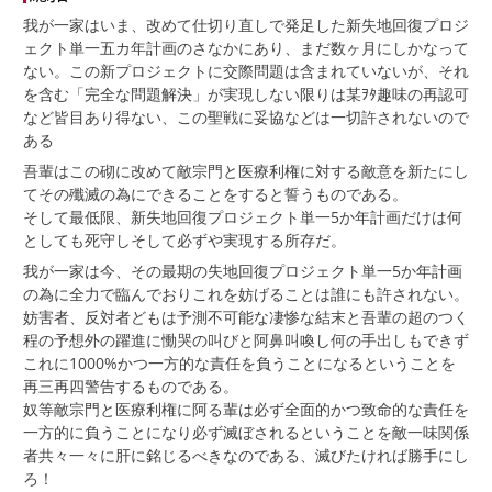
我が一家はいま、改めて仕切り直しで発足した新失地回復プロジ
ェクト単一五カ年計画のさなかにあり、まだ数ヶ月にしかなって
ない。この新プロジェクトに交際問題は含まれていないが、それ
を含む「完全な問題解決」が実現しない限りは某ｦﾀ趣味の再認可
など皆目あり得ない、この聖戦に妥協などは一切許されないので
ある
吾輩はこの砌に改めて敵宗門と医療利権に対する敵意を新たにし
てその殲滅の為にできることをすると誓うものである。
そして最低限、新失地回復プロジェクト単一5か年計画だけは何
としても死守しそして必ずや実現する所存だ。
我が一家は今、その最期の失地回復プロジェクト単一5か年計画
の為に全力で臨んでおりこれを妨げることは誰にも許されない。
妨害者、反対者どもは予測不可能な凄惨な結末と吾輩の超のつく
程の予想外の躍進に慟哭の叫びと阿鼻叫喚し何の手出しもできず
これに1000%かつ一方的な責任を負うことになるということを
再三再四警告するものである。
奴等敵宗門と医療利権に阿る輩は必ず全面的かつ致命的な責任を
一方的に負うことになり必ず滅ぼされるということを敵一味関係
者共々一々に肝に銘じるべきなのである、滅びたければ勝手にし
ろ！