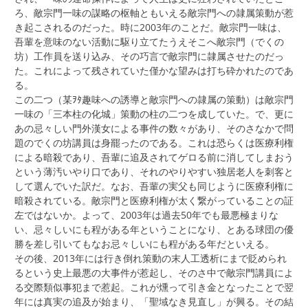
ろ、敵宗門一味の謀略の枢軸ともいえる敵宗門への隷属策動が惹
き起こされるのだった。時に2003年のことだ。敵宗門一味は、
吾輩を意味のない活動に駆り立てたうえそこへ敵宗門（でくの
坊）工作員を送り込み、その巧言で敵宗門に隷属させたのだっ
た。これによって残されていた僅かな望みは打ち砕かれたのであ
る。
この二つ（某ｦﾀ趣味への誘導と敵宗門への隷属の策動）は敵宗門
一味の「三本柱の化城」策動の柱の二つを成していた。で、更に
あの忌々しい門外漢女による事件の数々があり、そのさなかで問
題のでくの坊講員は身罷ったのである。これは恐らくは医療利権
による暗殺であり、吾輩に追及されてゲロる前に消してしまおう
という薄汚いやり口であり、それのやりやすい独居老人を刺客と
して選んでいた訳だ。なお、吾輩の実父も同じように医療利権に
暗殺されている。敵宗門と医療利権が太く繋がっていることの証
左ではないか。よって、2003年は過去50年でも最悪極まりな
い、忌々しいにも程がある年ということになり、とある球団の優
勝を差し引いてもなお忌々しいにも程がある年だといえる。
その後、2013年には行き倒れ策動の末人工透析にまで貶められ
るという史上最悪の大事件が惹起し、そのさ中で敵宗門講員によ
る交際類似事犯まで惹起。これが燻って引き金となったことで翌
年には真実の追及が始まり、「聖域なき見直し」が興る。その結