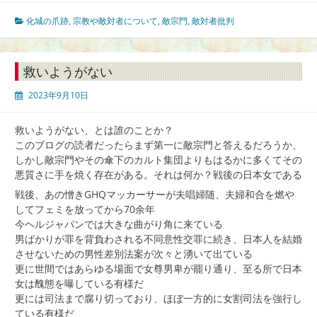
化城の爪跡
,
宗教や敵対者について
,
敵宗門
,
敵対者批判
救いようがない
2023年9月10日
救いようがない、とは誰のことか？
このブログの読者だったらまず第一に敵宗門と答えるだろうか、
しかし敵宗門やその傘下のカルト集団よりもはるかに多くてその
悪質さに手を焼く存在がある。それは何か？戦後の日本女である
戦後、あの憎きGHQマッカーサーが夫唱婦随、夫婦和合を燃や
してフェミを放ってから70余年
今ヘルジャパンでは大きな曲がり角に来ている
男ばかりが罪を背負わされる不同意性交罪に続き、日本人を結婚
させないための男性差別法案が次々と湧いて出ている
更に世間ではあらゆる場面で女尊男卑が罷り通り、至る所で日本
女は醜態を曝している有様だ
更には司法まで腐り切っており、ほぼ一方的に女割司法を強行し
ている有様だ