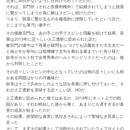
完全に気付かないように仕向けられていたのだ
それは、宗門外（それと医療利権外）で結婚されてしまうと脱退
に繋がってしまうが為に敵はスピンし続けたのだ
つまり、脱退に繋がるものを徹底的に排除していたという訳だ、
どこまでも薄汚い連中だ
その後敵宗門は、あの手この手でスピンと隠蔽を続けて結果、吾
輩は2013年に忌々しい人工透析に貶められた訳だ
敵宗門の連中は？吾輩が疑問をぶつけても誤魔化すか大丈夫だー
と抜かすか挙句には喧嘩腰で文句を垂れる輩までいた有り様だ
奴等がカルト狂で女尊男卑のヘルミサンドリストだったのは、後
から判明したことだ
その忌々しいスピンの中心となっていたのは例の忌々しいにも程
がある問題ばかりのｦﾀ趣味だ
奴等はそこで仄めかしのような語を吾輩に押し付けてもいた、そ
れが人工透析を意味する忌々しい語、HDだ
人工透析に貶められた後ではあるが、2014年にネット上での戦
闘があり、それが終結した後から漸く、あまりにも遅すぎるが真
実の追及が始まったのだ
その結果、絶望的な真実に気付きそれによって聖域なき見直しに
至った
そして、まずその結果として当時やらされていたウェブサイトの