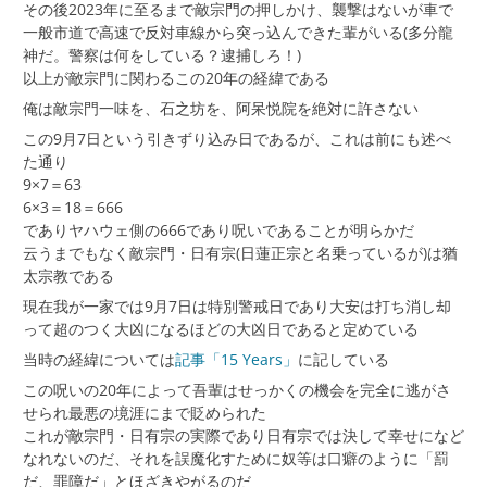
その後2023年に至るまで敵宗門の押しかけ、襲撃はないが車で
一般市道で高速で反対車線から突っ込んできた輩がいる(多分龍
神だ。警察は何をしている？逮捕しろ！)
以上が敵宗門に関わるこの20年の経緯である
俺は敵宗門一味を、石之坊を、阿呆悦院を絶対に許さない
この9月7日という引きずり込み日であるが、これは前にも述べ
た通り
9×7＝63
6×3＝18＝666
でありヤハウェ側の666であり呪いであることが明らかだ
云うまでもなく敵宗門・日有宗(日蓮正宗と名乗っているが)は猶
太宗教である
現在我が一家では9月7日は特別警戒日であり大安は打ち消し却
って超のつく大凶になるほどの大凶日であると定めている
当時の経緯については
記事「15 Years」
に記している
この呪いの20年によって吾輩はせっかくの機会を完全に逃がさ
せられ最悪の境涯にまで貶められた
これが敵宗門・日有宗の実際であり日有宗では決して幸せになど
なれないのだ、それを誤魔化すために奴等は口癖のように「罰
だ、罪障だ」とほざきやがるのだ