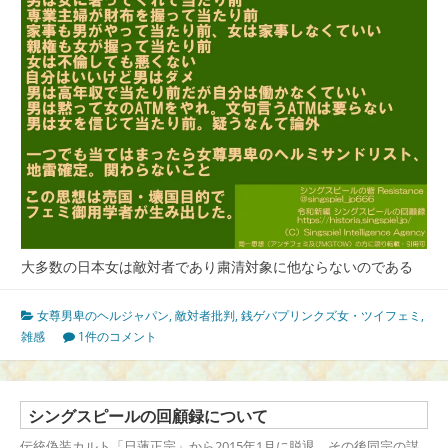
大多数の日本女は敵対者であり粛清対象に他ならないのである
女尊男卑のヘルジャパン
,
敵対者批判
,
銭ゲバプリンクズ女・ツイフェミ
,
雑感
1件のコメント
シングスピールの回顧録について
伝統偽装カルト「日蓮正宗」から2015年1月に脱退。その後同宗の謀