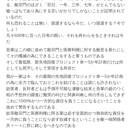
る、敵宗門のほざく「百日、一年、三年、七年」がとんでもない
嘘っぱちであり為にする言いがかりでしかないことが証明されて
いるのだ
何も恐れることは無い、脱退するなら今だ。いつ脱退する？今で
しょ！
凡そ600年に亘った日有の呪い、それを終わらせるときそれは今
だ
吾輩はこの砌に改めて敵宗門と医療利権に対する敵意を新たにし
てその殲滅の為にできることをすると誓うものである
そして最低限、新失地回復プロジェクト単一5か年計画だけは何
としても死守しそして実現する所存だ
我が一家は今、その最期の失地回復プロジェクト単一5か年計画
の為に全力で臨んでおりこれを妨げることは誰にも許されない
妨害者、反対者どもは予測不可能な凄惨な結末と吾輩の超のつく
程の予想外の躍進に慟哭の叫びと阿鼻叫喚し何の手出しもできず
これに1000%かつ一方的な責任を負うことになるということを
改めて警告するものである
奴等敵宗門と医療利権に阿る輩は必ず全面的かつ致命的な責任を
一方的に負うことになり必ず自滅するということを敵一味関係者
共々一々に肝に銘じるべきなのである