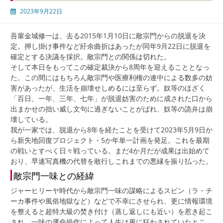
2023年9月22日
吾輩金城修一は、去る2015年1月10日に敵宗門からの脱退を決
定。押し掛け事件など紆余曲折はあったが同年9月22日に脱退を
確定とする決議を採択。敵宗門との関係は切れた。
そして本日をもってこの確定裁決から8周年を迎えることとなっ
た。この間にはもちろん敵宗門や医療利権の連中による数多の妨
害があったが、生活を崩壊せしめるには至らず。奴等のほざく
「百日、一年、三年、七年」が脱退妨害のために成された口から
出まかせの拙い威し文句に過ぎないことがばれ、奴等の詭弁は崩
壊している。
我が一家では、脱退から8年を経たことを受けて2023年5月9日か
ら新失地回復プロジェクト・5か年単一計画を発足。これを最期
の戦いとすべく日々戦っている。まだ4か月だが成果は出始めて
おり、早速写真機の代替を敢行しこれまでの悪縁を振り払った。
敵宗門一味との経緯
ジャーヒリーヤ時代から敵宗門一味の謀略によるスピン（ラ・チ
ーカ事件や風俗地獄など）などで不幸にさせられ、更に情報環境
を整えると超特大級の焚き付け（蒸し返しにも近い）を惹き起こ
され、一味の運命操作によって人生は更に狂わされていたとこ