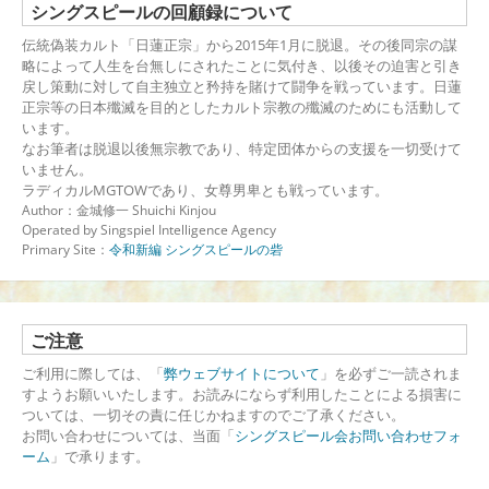
シングスピールの回顧録について
伝統偽装カルト「日蓮正宗」から2015年1月に脱退。その後同宗の謀
略によって人生を台無しにされたことに気付き、以後その迫害と引き
戻し策動に対して自主独立と矜持を賭けて闘争を戦っています。日蓮
正宗等の日本殲滅を目的としたカルト宗教の殲滅のためにも活動して
います。
なお筆者は脱退以後無宗教であり、特定団体からの支援を一切受けて
いません。
ラディカルMGTOWであり、女尊男卑とも戦っています。
Author：金城修一 Shuichi Kinjou
Operated by Singspiel Intelligence Agency
Primary Site：
令和新編 シングスピールの砦
ご注意
ご利用に際しては、「
弊ウェブサイトについて
」を必ずご一読されま
すようお願いいたします。お読みにならず利用したことによる損害に
ついては、一切その責に任じかねますのでご了承ください。
お問い合わせについては、当面「
シングスピール会お問い合わせフォ
ーム
」で承ります。