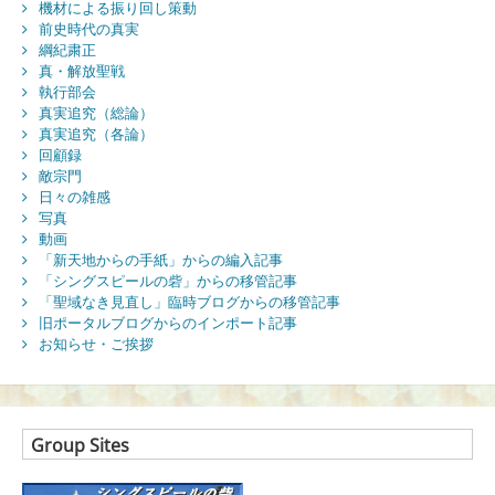
機材による振り回し策動
前史時代の真実
綱紀粛正
真・解放聖戦
執行部会
真実追究（総論）
真実追究（各論）
回顧録
敵宗門
日々の雑感
写真
動画
「新天地からの手紙」からの編入記事
「シングスピールの砦」からの移管記事
「聖域なき見直し」臨時ブログからの移管記事
旧ポータルブログからのインポート記事
お知らせ・ご挨拶
Group Sites