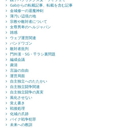
Gabからの転載記事、転載を含む記事
金城修一の退魔神剣
薄汚い辺境の地
宗教や敵対者について
女尊男卑のヘルジャパン
雑感
ウェブ運営関連
バンドワゴン
敵対者批判
門外漢・SG・千ラシ裏問題
編成会議
粛清
言論の自由
運営局面
自主独立へのたたかい
自主独立闘争関連
自主独立闘争の真実
風化させない
覚え書き
戦後処理
化城の爪跡
バイク戦争犯罪
未来への教訓