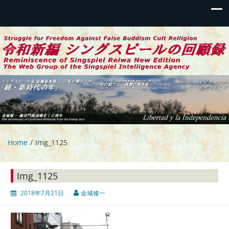
令和新編 シングスピールの回顧録
伝統偽装カルトからの蘇生と闘争の記録
Home
Img_1125
Img_1125
2018年7月21日
金城修一