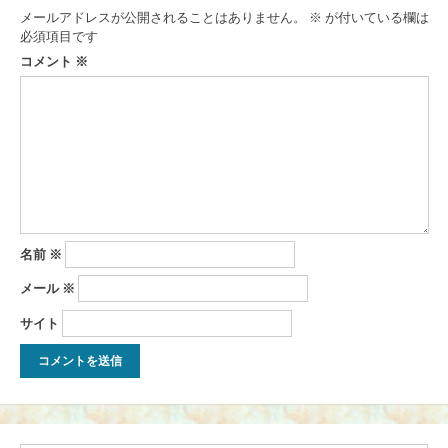
ー
メールアドレスが公開されることはありません。
※
が付いている欄は
シ
必須項目です
ョ
コメント
※
ン
名前
※
メール
※
サイト