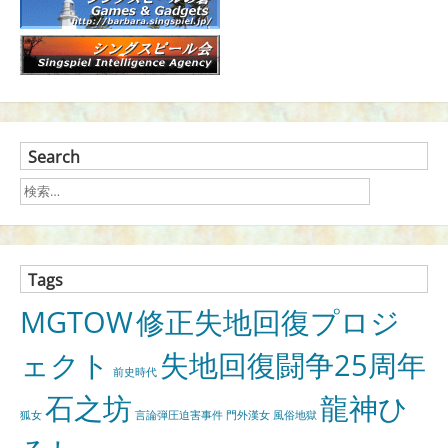
Search
Tags
MGTOW
修正失地回復プロジ
ェクト
失地回復闘争25周年
前史時代
石之坊
龍神ひ
狐女
言論弾圧迫害事件
門外漢女
風俗地獄