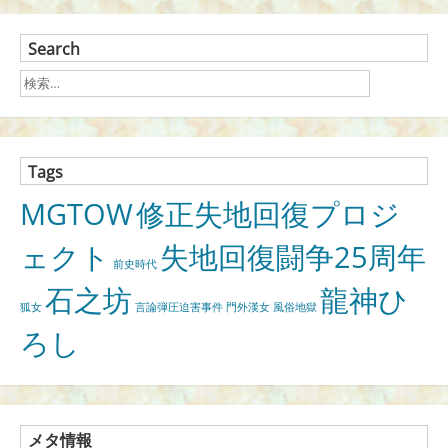
Search
Tags
MGTOW
修正失地回復プロジ
ェクト
失地回復闘争25周年
前史時代
石之坊
龍神ひ
狐女
言論弾圧迫害事件
門外漢女
風俗地獄
ろし
メタ情報