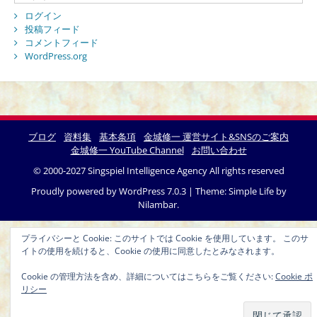
ログイン
投稿フィード
コメントフィード
WordPress.org
ブログ
資料集
基本条項
金城修一 運営サイト&SNSのご案内
金城修一 YouTube Channel
お問い合わせ
© 2000-2027 Singspiel Intelligence Agency All rights reserved
Proudly powered by WordPress 7.0.3
|
Theme: Simple Life by
Nilambar
.
プライバシーと Cookie: このサイトでは Cookie を使用しています。 このサ
イトの使用を続けると、Cookie の使用に同意したとみなされます。
Cookie の管理方法を含め、詳細についてはこちらをご覧ください:
Cookie ポ
リシー