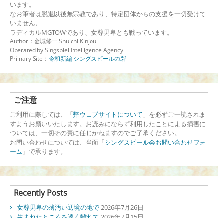
います。
なお筆者は脱退以後無宗教であり、特定団体からの支援を一切受けて
いません。
ラディカルMGTOWであり、女尊男卑とも戦っています。
Author：金城修一 Shuichi Kinjou
Operated by Singspiel Intelligence Agency
Primary Site：
令和新編 シングスピールの砦
ご注意
ご利用に際しては、「
弊ウェブサイトについて
」を必ずご一読されま
すようお願いいたします。お読みにならず利用したことによる損害に
ついては、一切その責に任じかねますのでご了承ください。
お問い合わせについては、当面「
シングスピール会お問い合わせフォ
ーム
」で承ります。
Recently Posts
女尊男卑の薄汚い辺境の地で
2026年7月26日
生まれたところを遠く離れて
2026年7月15日