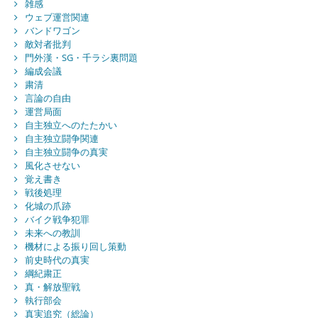
雑感
ウェブ運営関連
バンドワゴン
敵対者批判
門外漢・SG・千ラシ裏問題
編成会議
粛清
言論の自由
運営局面
自主独立へのたたかい
自主独立闘争関連
自主独立闘争の真実
風化させない
覚え書き
戦後処理
化城の爪跡
バイク戦争犯罪
未来への教訓
機材による振り回し策動
前史時代の真実
綱紀粛正
真・解放聖戦
執行部会
真実追究（総論）