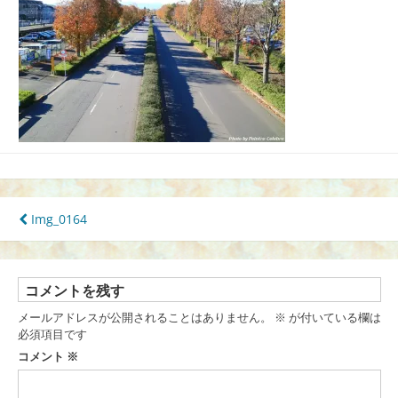
投
Img_0164
稿
ナ
ビ
ゲ
コメントを残す
ー
メールアドレスが公開されることはありません。
※
が付いている欄は
シ
必須項目です
ョ
コメント
※
ン