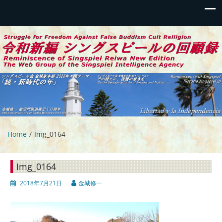
令和新編 シングスピールの回顧録
伝統偽装カルトからの蘇生と闘争の記録
Home
Img_0164
Img_0164
2018年7月21日
金城修一