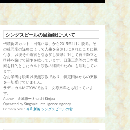
シングスピールの回顧録について
伝統偽装カルト「日蓮正宗」から2015年1月に脱退。そ
の後同宗の謀略によって人生を台無しにされたことに気
付き、以後その迫害と引き戻し策動に対して自主独立と
矜持を賭けて闘争を戦っています。日蓮正宗等の日本殲
滅を目的としたカルト宗教の殲滅のためにも活動してい
ます。
なお筆者は脱退以後無宗教であり、特定団体からの支援
を一切受けていません。
ラディカルMGTOWであり、女尊男卑とも戦っていま
す。
Author：金城修一 Shuichi Kinjou
Operated by Singspiel Intelligence Agency
Primary Site：
令和新編 シングスピールの砦