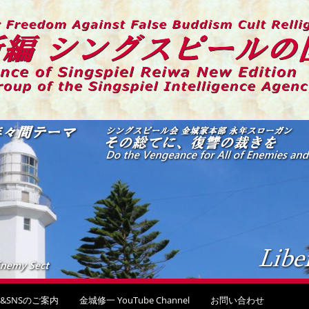
回顧録
&SNSのご案内
金城修一 YouTube Channel
お問い合わせ