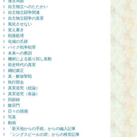
運営局面
自主独立へのたたかい
自主独立闘争関連
自主独立闘争の真実
風化させない
覚え書き
戦後処理
化城の爪跡
バイク戦争犯罪
未来への教訓
機材による振り回し策動
前史時代の真実
綱紀粛正
真・解放聖戦
執行部会
真実追究（総論）
真実追究（各論）
回顧録
敵宗門
日々の雑感
写真
動画
「新天地からの手紙」からの編入記事
「シングスピールの砦」からの移管記事