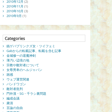
2010年12月
(2)
2010年11月
(1)
2010年10月
(3)
2010年9月
(1)
Categories
銭ゲバプリンクズ女・ツイフェミ
Gabからの転載記事、転載を含む記事
金城修一の退魔神剣
薄汚い辺境の地
宗教や敵対者について
女尊男卑のヘルジャパン
雑感
ウェブ運営関連
バンドワゴン
敵対者批判
門外漢・SG・千ラシ裏問題
編成会議
粛清
言論の自由