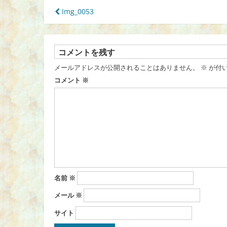
投
Img_0053
稿
ナ
ビ
ゲ
コメントを残す
ー
メールアドレスが公開されることはありません。
※
が付
シ
コメント
※
ョ
ン
名前
※
メール
※
サイト