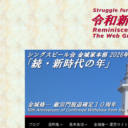
コ
ン
テ
ン
ツ
へ
ス
キ
令和新編 シングスピールの
伝統偽装カルトからの蘇生と闘争の記録
ッ
プ
ブログ
資料集
基本条項
金城修一 運営サイト