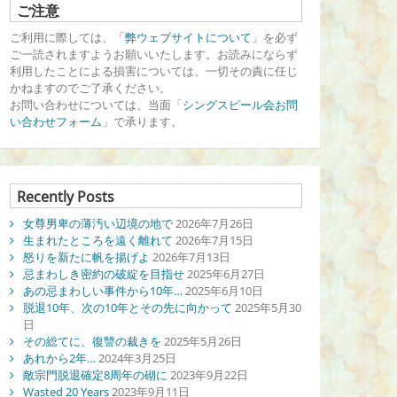
ご注意
ご利用に際しては、「
弊ウェブサイトについて
」を必ず
ご一読されますようお願いいたします。お読みにならず
利用したことによる損害については、一切その責に任じ
かねますのでご了承ください。
お問い合わせについては、当面「
シングスピール会お問
い合わせフォーム
」で承ります。
Recently Posts
女尊男卑の薄汚い辺境の地で
2026年7月26日
生まれたところを遠く離れて
2026年7月15日
怒りを新たに帆を揚げよ
2026年7月13日
忌まわしき密約の破綻を目指せ
2025年6月27日
あの忌まわしい事件から10年…
2025年6月10日
脱退10年、次の10年とその先に向かって
2025年5月30
日
その総てに、復讐の裁きを
2025年5月26日
あれから2年…
2024年3月25日
敵宗門脱退確定8周年の砌に
2023年9月22日
Wasted 20 Years
2023年9月11日