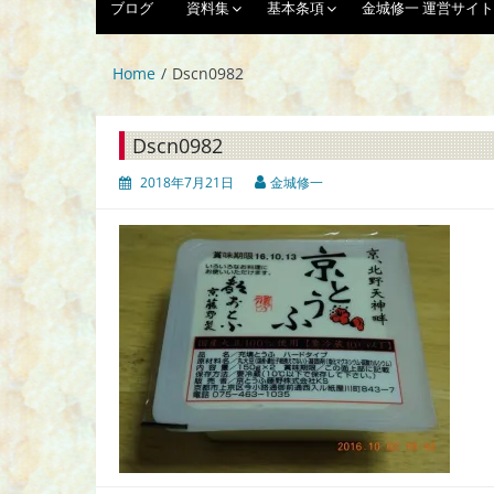
ブログ
資料集
基本条項
金城修一 運営サイト
Home
Dscn0982
Dscn0982
2018年7月21日
金城修一