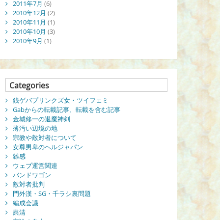
2011年7月
(6)
2010年12月
(2)
2010年11月
(1)
2010年10月
(3)
2010年9月
(1)
Categories
銭ゲバプリンクズ女・ツイフェミ
Gabからの転載記事、転載を含む記事
金城修一の退魔神剣
薄汚い辺境の地
宗教や敵対者について
女尊男卑のヘルジャパン
雑感
ウェブ運営関連
バンドワゴン
敵対者批判
門外漢・SG・千ラシ裏問題
編成会議
粛清