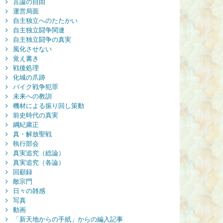
言論の自由
運営局面
自主独立へのたたかい
自主独立闘争関連
自主独立闘争の真実
風化させない
覚え書き
戦後処理
化城の爪跡
バイク戦争犯罪
未来への教訓
機材による振り回し策動
前史時代の真実
綱紀粛正
真・解放聖戦
執行部会
真実追究（総論）
真実追究（各論）
回顧録
敵宗門
日々の雑感
写真
動画
「新天地からの手紙」からの編入記事