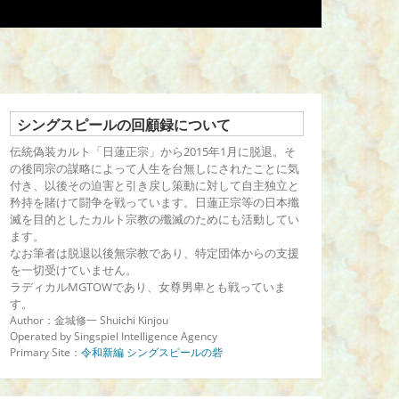
シングスピールの回顧録について
伝統偽装カルト「日蓮正宗」から2015年1月に脱退。そ
の後同宗の謀略によって人生を台無しにされたことに気
付き、以後その迫害と引き戻し策動に対して自主独立と
矜持を賭けて闘争を戦っています。日蓮正宗等の日本殲
滅を目的としたカルト宗教の殲滅のためにも活動してい
ます。
なお筆者は脱退以後無宗教であり、特定団体からの支援
を一切受けていません。
ラディカルMGTOWであり、女尊男卑とも戦っていま
す。
Author：金城修一 Shuichi Kinjou
Operated by Singspiel Intelligence Agency
Primary Site：
令和新編 シングスピールの砦