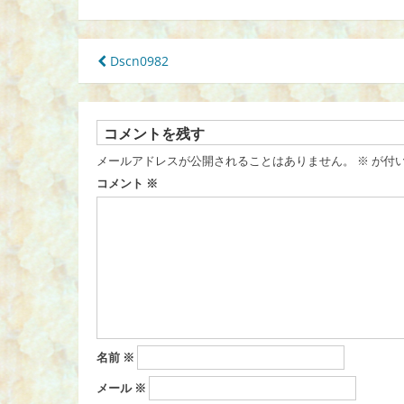
投
Dscn0982
稿
ナ
ビ
ゲ
コメントを残す
ー
メールアドレスが公開されることはありません。
※
が付
シ
コメント
※
ョ
ン
名前
※
メール
※