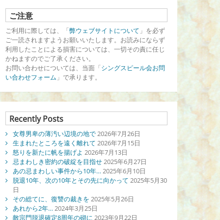
ご注意
ご利用に際しては、「
弊ウェブサイトについて
」を必ず
ご一読されますようお願いいたします。お読みにならず
利用したことによる損害については、一切その責に任じ
かねますのでご了承ください。
お問い合わせについては、当面「
シングスピール会お問
い合わせフォーム
」で承ります。
Recently Posts
女尊男卑の薄汚い辺境の地で
2026年7月26日
生まれたところを遠く離れて
2026年7月15日
怒りを新たに帆を揚げよ
2026年7月13日
忌まわしき密約の破綻を目指せ
2025年6月27日
あの忌まわしい事件から10年…
2025年6月10日
脱退10年、次の10年とその先に向かって
2025年5月30
日
その総てに、復讐の裁きを
2025年5月26日
あれから2年…
2024年3月25日
敵宗門脱退確定8周年の砌に
2023年9月22日