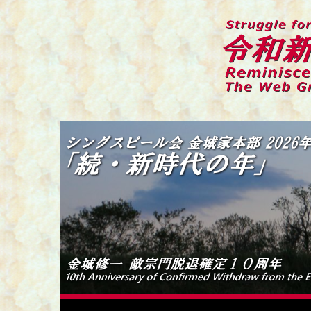
コ
ン
テ
ン
ツ
へ
ス
キ
令和新編 シングスピールの
伝統偽装カルトからの蘇生と闘争の記録
ッ
プ