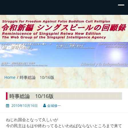
令和新編 シングスピールの回顧録
伝統偽装カルトからの蘇生と闘争の記録
Home
時事総論 10/16版
時事総論 10/16版
2010年10月16日
金城修一
ねじれ国会となって久しいが
今の民主はもはや終わってるといわねばならないところまで来て