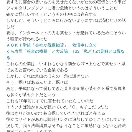
要するに都合の悪いものを見せたくないがための喧伝という事だ
フィルタリングソフトに潜む危険というのはそういうことだ
確かに怪しいサイトというものも中には存在する
しかしだ、そういうところに行かないようにすれば済むだけの話
しだ
要は、インターネットの力を某セクトが恐れているためにそうい
う喧伝が行われるのだ
ＡＯＫＩ労組「会社が脱退勧奨」、救済申し立て
くら寿司「報道の横暴」と大反論 TBS「私どもの見解とは異な
る」
これらの企業は、いずれもかなり前から2CH上などで某セクト系
であると言われている企業である
しかし、それは氷山のほんの一角に過ぎない
そう、探せばあるんだよ、探せば
あと、平成になって熨してきた某音楽企業が某セクト系で所属者
も多くが某セクトだという
これも10年前にすでに言われていたらしいのだ
そういえば誰かさんが聴いていた「O」もそこだったな
後はきりが無いので各自探していただければと存じる
役立つサイトがあれば随時リンクに追加してゆくことにしている
況して、我々法華講員はそのようなことに敏感にならないと謗法
与同になってしまうので