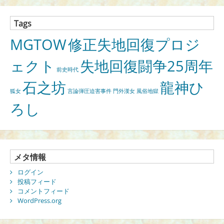
Tags
MGTOW
修正失地回復プロジ
ェクト
失地回復闘争25周年
前史時代
石之坊
龍神ひ
狐女
言論弾圧迫害事件
門外漢女
風俗地獄
ろし
メタ情報
ログイン
投稿フィード
コメントフィード
WordPress.org