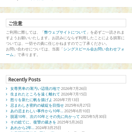
ご注意
ご利用に際しては、「
弊ウェブサイトについて
」を必ずご一読されま
すようお願いいたします。お読みにならず利用したことによる損害に
ついては、一切その責に任じかねますのでご了承ください。
お問い合わせについては、当面「
シングスピール会お問い合わせフォ
ーム
」で承ります。
Recently Posts
女尊男卑の薄汚い辺境の地で
2026年7月26日
生まれたところを遠く離れて
2026年7月15日
怒りを新たに帆を揚げよ
2026年7月13日
忌まわしき密約の破綻を目指せ
2025年6月27日
あの忌まわしい事件から10年…
2025年6月10日
脱退10年、次の10年とその先に向かって
2025年5月30日
その総てに、復讐の裁きを
2025年5月26日
あれから2年…
2024年3月25日