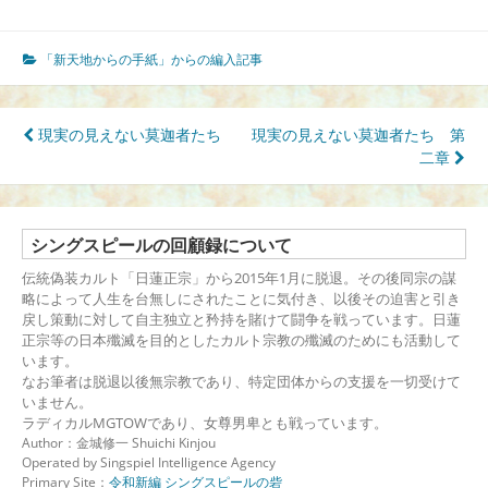
「新天地からの手紙」からの編入記事
投
現実の見えない莫迦者たち
現実の見えない莫迦者たち 第
稿
二章
ナ
ビ
ゲ
ー
シングスピールの回顧録について
シ
伝統偽装カルト「日蓮正宗」から2015年1月に脱退。その後同宗の謀
ョ
略によって人生を台無しにされたことに気付き、以後その迫害と引き
ン
戻し策動に対して自主独立と矜持を賭けて闘争を戦っています。日蓮
正宗等の日本殲滅を目的としたカルト宗教の殲滅のためにも活動して
います。
なお筆者は脱退以後無宗教であり、特定団体からの支援を一切受けて
いません。
ラディカルMGTOWであり、女尊男卑とも戦っています。
Author：金城修一 Shuichi Kinjou
Operated by Singspiel Intelligence Agency
Primary Site：
令和新編 シングスピールの砦