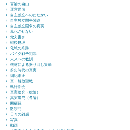
言論の自由
運営局面
自主独立へのたたかい
自主独立闘争関連
自主独立闘争の真実
風化させない
覚え書き
戦後処理
化城の爪跡
バイク戦争犯罪
未来への教訓
機材による振り回し策動
前史時代の真実
綱紀粛正
真・解放聖戦
執行部会
真実追究（総論）
真実追究（各論）
回顧録
敵宗門
日々の雑感
写真
動画