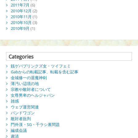
2011年7月
(6)
2010年12月
(2)
2010年11月
(1)
2010年10月
(3)
2010年9月
(1)
Categories
銭ゲバプリンクズ女・ツイフェミ
Gabからの転載記事、転載を含む記事
金城修一の退魔神剣
薄汚い辺境の地
宗教や敵対者について
女尊男卑のヘルジャパン
雑感
ウェブ運営関連
バンドワゴン
敵対者批判
門外漢・SG・千ラシ裏問題
編成会議
粛清