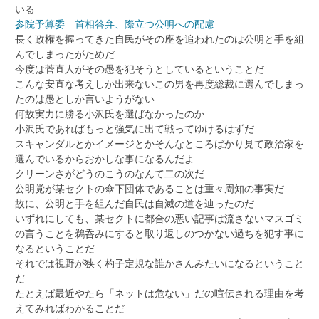
いる
参院予算委 首相答弁、際立つ公明への配慮
長く政権を握ってきた自民がその座を追われたのは公明と手を組
んでしまったがためだ
今度は菅直人がその愚を犯そうとしているということだ
こんな安直な考えしか出来ないこの男を再度総裁に選んでしまっ
たのは愚としか言いようがない
何故実力に勝る小沢氏を選ばなかったのか
小沢氏であればもっと強気に出て戦ってゆけるはずだ
スキャンダルとかイメージとかそんなところばかり見て政治家を
選んでいるからおかしな事になるんだよ
クリーンさがどうのこうのなんて二の次だ
公明党が某セクトの傘下団体であることは重々周知の事実だ
故に、公明と手を組んだ自民は自滅の道を辿ったのだ
いずれにしても、某セクトに都合の悪い記事は流さないマスゴミ
の言うことを鵜呑みにすると取り返しのつかない過ちを犯す事に
なるということだ
それでは視野が狭く杓子定規な誰かさんみたいになるということ
だ
たとえば最近やたら「ネットは危ない」だの喧伝される理由を考
えてみればわかることだ